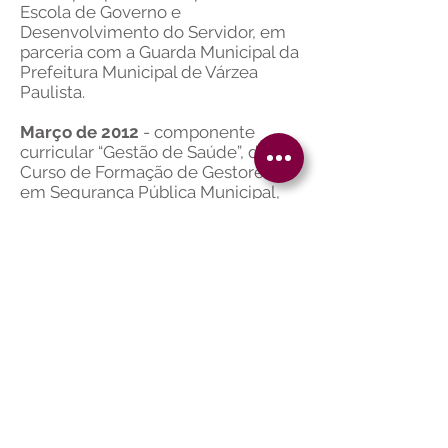
Escola de Governo e
Desenvolvimento do Servidor, em
parceria com a Guarda Municipal da
Prefeitura Municipal de Várzea
Paulista.
Março de 2012
- componente
curricular “Gestão de Saúde”, do
Curso de Formação de Gestores
em Segurança Pública Municipal,
promovido pela EGDS – Escola de
Governo e Desenvolvimento do
Servidor, em parceria com a Guarda
Municipal da Prefeitura Municipal
de Várzea Paulista
Março de 2009
– palestra
“Comportamento Assertivo: a chave
para o crescimento pessoal”,
ministrada no Rotary Club de
Jundiaí – Oeste.