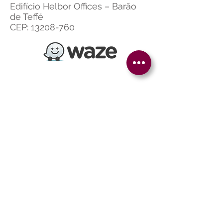
Edifício Helbor Offices – Barão
de Teffé
CEP:
13208-760
Paula Roberta Tortorella Reani -
©
CRP: 06/66463 - 2020 - Todos os